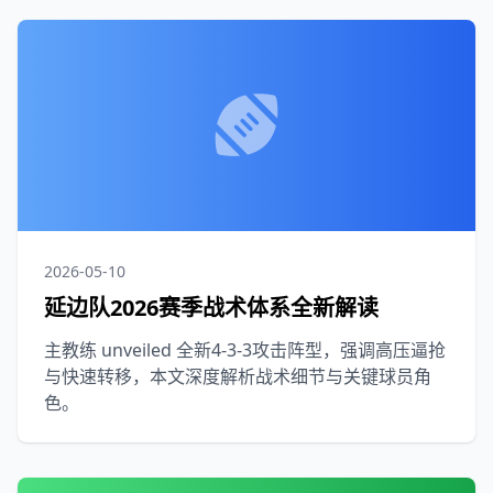
2026-05-10
延边队2026赛季战术体系全新解读
主教练 unveiled 全新4-3-3攻击阵型，强调高压逼抢
与快速转移，本文深度解析战术细节与关键球员角
色。