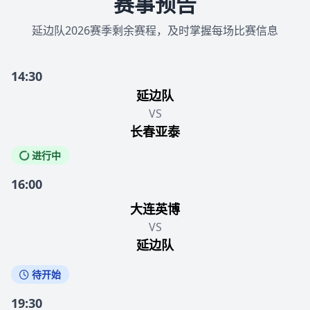
赛事预告
延边队2026赛季剩余赛程，及时掌握每场比赛信息
14:30
延边队
VS
长春亚泰
进行中
16:00
大连英博
VS
延边队
待开始
19:30