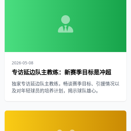
2026-05-08
专访延边队主教练：新赛季目标是冲超
独家专访延边队主教练，畅谈赛季目标、引援情况以
及对年轻球员的培养计划，揭示球队雄心。